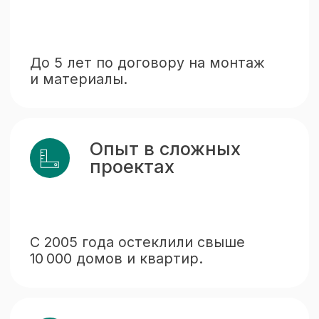
Оставьте
1
заявку
Позвоните, напишите или
заполните форму на сайте.
Выезд
2
специалиста
Проведём бесплатный замер,
проконсультируем и поможем
выбрать материалы.
Проект
3
и расчёт