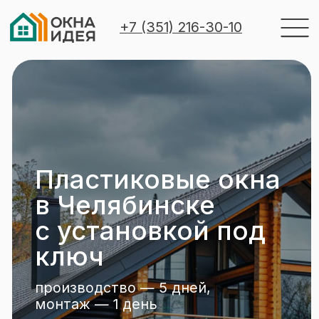
+7 (351) 216-30-10
Пластиковые окна
в Челябинске
с установкой под
ключ
Меню
производство — 5 дней,
монтаж — 1 день
Узнайте стоимость
Объекты остекления
Виды остеклен
сегодня — получите скидку
10% до конца недели