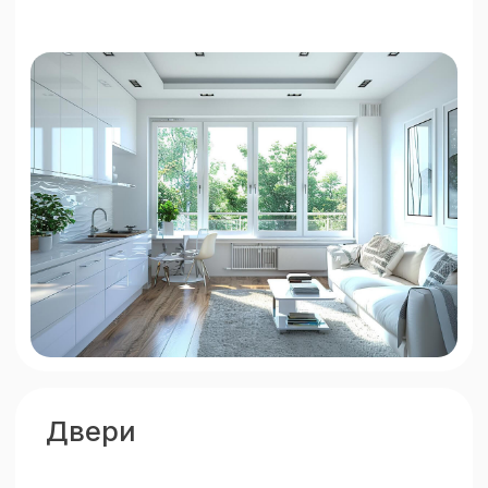
стороны — залог вашего
успеха
Без скрытых
платежей
Фиксированная цена по договору,
без дополнительных расходов.
Гарантия
на работу
До 5 лет по договору на монтаж
и материалы.