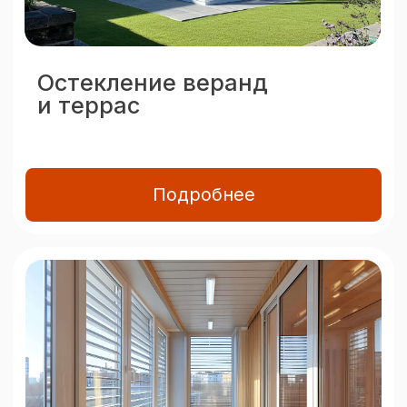
Отделка балконов
и лоджий
Подробнее
Оконные и дверные
решения
для эффективного
остекления
Окна
Пластиковые окна
Алюминиевые окна