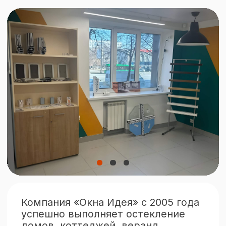
Челябинск, Комсомольский
проспект, 37
Политика конфиденциальности
Виды остекления
Окна
Двери
Безрамное остекление
Портальное остекление
Алюминиевые конструкции
Объекты остекления
Остекление домов и коттеджей
Остекление веранд и террас
Остекление балконов и лоджий
Отделка балконов и лоджий