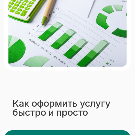
террас, балконов и лоджий
в Челябинске и области.
Мы понимаем, как важно создать
комфорт в вашем доме, поэтому
предлагаем качественное
пластиковое остекление
с установкой, обеспечивающее
тепло и долговечность.
Выполняем проекты любого
масштаба: от остекления
коттеджей до ремонта балконов
под ключ. Сертифицированный
партнёр профилей REHAU
и EXPROF, фурнитуры VORNE
и MACO.
20 лет
на рынке
Опыт, позволяющий решать
любые задачи в сфере
остекления.