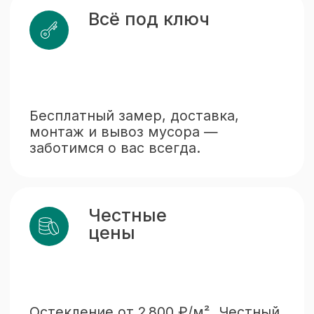
Остекление от 2 800 ₽/м². Честный
расчёт, без скрытых платежей —
цена в договоре.
Гарантия
качества
Надёжные ПВХ-профили
и монтаж по ГОСТ с гарантией
до 3 лет.
Лучшие решения
для качественного
остекления