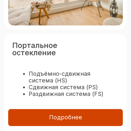
Доставка материалов оперативно
прямо к объекту.
Чистота после
установки
Убираем мусор, оставляя место
чистым и аккуратным.
Лучшие условия для
вашей выгоды
Москитная сетка
в подарок