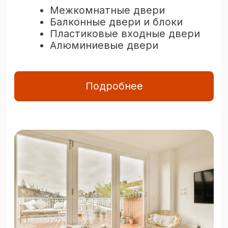
Опыт в сложных
проектах
С 2005 года остеклили свыше
10 000 домов и квартир.
Рассрочка
без переплат
До 24 месяцев без
первоначального взноса
и переплат.
Быстрая
доставка