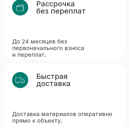
Разработаем проект
и рассчитаем стоимость.
Составление
4
договора
Согласуем сроки и условия
выполнения работ.
Производство
5
и монтаж
Изготавливаем конструкции
с учётом пожеланий
и профессионально
устанавливаем.