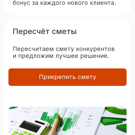
Окна Идея — уют
и надёжность в каждом
проекте
Компания «Окна Идея» с 2005 года
успешно выполняет остекление
домов, коттеджей, веранд,