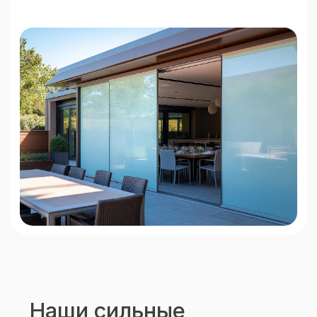
При заказе остекления —
москитная сетка бесплатно.
Бонус за приведённых
клиентов
Рекомендуйте нас и получайте
бонус за каждого нового клиента.
Пересчёт сметы
Пересчитаем смету конкурентов
и предложим лучшее решение.
Прикрепить смету