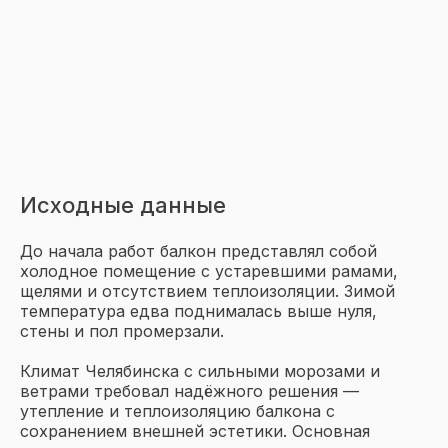
Исходные данные
Читайте статью:
Как
До начала работ балкон представлял собой
утеплить большие окна:
холодное помещение с устаревшими рамами,
надежные способы
щелями и отсутствием теплоизоляции. Зимой
сохранить тепло
температура едва поднималась выше нуля,
стены и пол промерзали.
Климат Челябинска с сильными морозами и
ветрами требовал надёжного решения —
утепление и теплоизоляцию балкона с
сохранением внешней эстетики. Основная