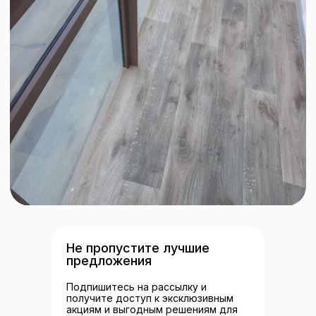
Контакты
+7 (3
51) 216-30-10
okna-idea74@yandex.ru
Челябинск, Комсомольский
проспект, 37
Не пропустите лучшие
Политика конфиденциальности
предложения
Подпишитесь на рассылку и
Виды остекления
получите доступ к эксклюзивным
акциям и выгодным решениям для