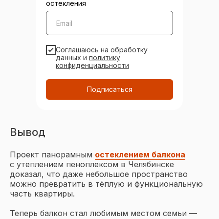
Окна
остекления
Двери
Безрамное остекление
Портальное остекление
Соглашаюсь на обработку
данных и
политику
Алюминиевые конструкции
конфиденциальности
Объекты остекления
Подписаться
Остекление домов и коттеджей
Остекление веранд и террас
Остекление балконов и лоджий
Вывод
Отделка балконов и лоджий
Проект панорамным
остеклением балкона
О компании
с утеплением пеноплексом в Челябинске
доказал, что даже небольшое пространство
О нас
можно превратить в тёплую и функциональную
часть квартиры.
Проекты
Частые вопросы
Теперь балкон стал любимым местом семьи —