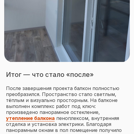
Узнайте стоимость
ваших окон за 3 минуты
Просто позвоните по номеру
+7 (351) 216-30-10
или закажите обратный
звонок
Итог — что стало «после»
После завершения проекта балкон полностью
преобразился. Пространство стало светлым,
тёплым и визуально просторным. На балконе
+7
выполнен комплекс работ под ключ:
произведено панорамное остекление,
утепление балкона
пеноплексом, внутренняя
Прикрепить фото объекта или
отделка и установка электрики. Благодаря
проект
панорамным окнам в пол помещение получило
Add file