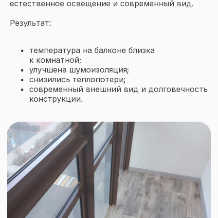
естественное освещение и современный вид.
Результат:
Ознакомлен(а) с
политикой
обработки персональных
данных
и даю
согласие на
температура на балконе близка
обработку персональных данных
к комнатной;
улучшена шумоизоляция;
Заказать звонок
снизились теплопотери;
современный внешний вид и долговечность
конструкции.