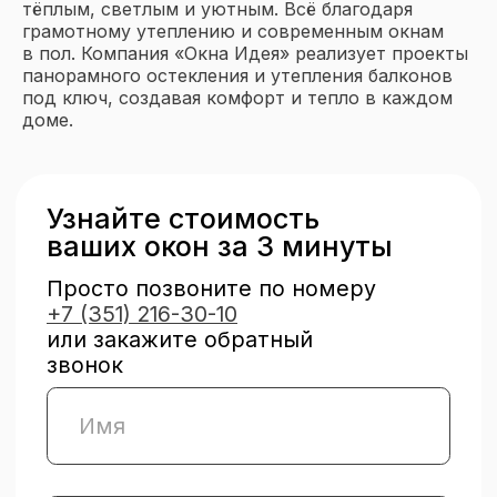
Отзывы
тёплым, светлым и уютным. Всё благодаря
грамотному утеплению и современным окнам
Блог
в пол. Компания «Окна Идея» реализует проекты
панорамного остекления и утепления балконов
Чтобы рассчитать стоимость
под ключ, создавая комфорт и тепло в каждом
остекления — напишите нам
доме.
Вся представленная на сайте информация,
касающаяся оконных конструкций,
монтажных и отделочных работ, носит
информационный характер и не является
публичной офертой, определяемой
положениями ст. 437 ГК РФ. Все цены,
указанные на этом сайте, носят
информационный характер. Для получения
подробной информации просьба
обращаться к менеджерам отдела продаж
по телефону
+7 (3
51) 216-30-10.
Опубликованная на этом сайте
информация может быть изменена
в любое время без предварительного
уведомления.